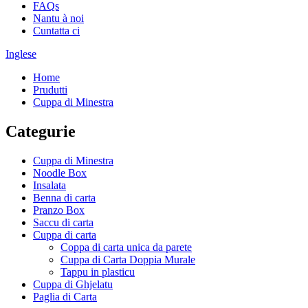
FAQs
Nantu à noi
Cuntatta ci
Inglese
Home
Prudutti
Cuppa di Minestra
Categurie
Cuppa di Minestra
Noodle Box
Insalata
Benna di carta
Pranzo Box
Saccu di carta
Cuppa di carta
Coppa di carta unica da parete
Cuppa di Carta Doppia Murale
Tappu in plasticu
Cuppa di Ghjelatu
Paglia di Carta