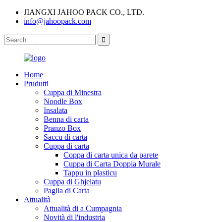
JIANGXI JAHOO PACK CO., LTD.
info@jahoopack.com
Home
Prudutti
Cuppa di Minestra
Noodle Box
Insalata
Benna di carta
Pranzo Box
Saccu di carta
Cuppa di carta
Coppa di carta unica da parete
Cuppa di Carta Doppia Murale
Tappu in plasticu
Cuppa di Ghjelatu
Paglia di Carta
Attualità
Attualità di a Cumpagnia
Novità di l'industria