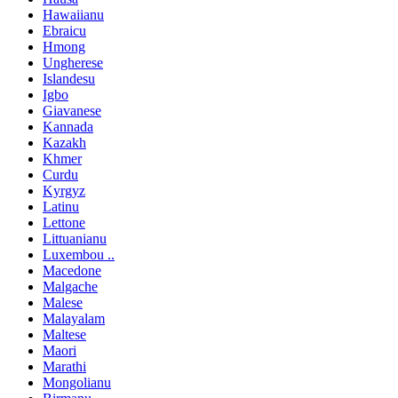
Hawaiianu
Ebraicu
Hmong
Ungherese
Islandesu
Igbo
Giavanese
Kannada
Kazakh
Khmer
Curdu
Kyrgyz
Latinu
Lettone
Littuanianu
Luxembou ..
Macedone
Malgache
Malese
Malayalam
Maltese
Maori
Marathi
Mongolianu