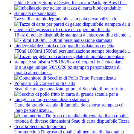
China Factory Supply Design Ice cream Package Bowl C...
Tazza di carta biodegradabile stampata persunalizata ic...
16 oz di gelato dispunibile stampatu à l'ingrossu di u cliente ...
750ml 1000ml 1500ml persunalizazione stampa biodegrada...
Ic à usage unique 5/8/16/26 oz stampati personalizzati di
qualità alimentare ...
Seau di carta persunalizatu pupulari Secchio di pollo frittu...
Carta da grande scatula di famiglia da asportu stampata cù
logo persunalizatu ...
Commerciu à l'ingrosu di qualità alimentaria di alta qualità