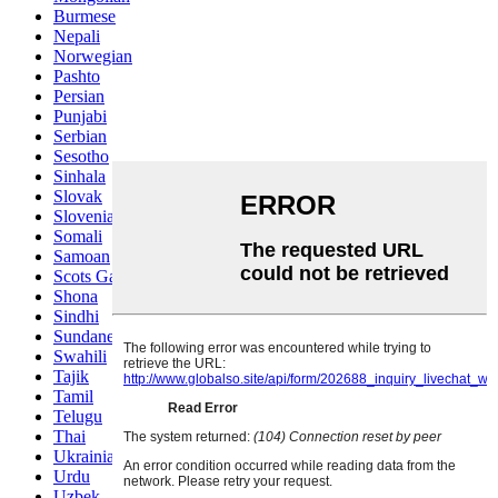
Burmese
Nepali
Norwegian
Pashto
Persian
Punjabi
Serbian
Sesotho
Sinhala
Slovak
Slovenian
Somali
Samoan
Scots Gaelic
Shona
Sindhi
Sundanese
Swahili
Tajik
Tamil
Telugu
Thai
Ukrainian
Urdu
Uzbek