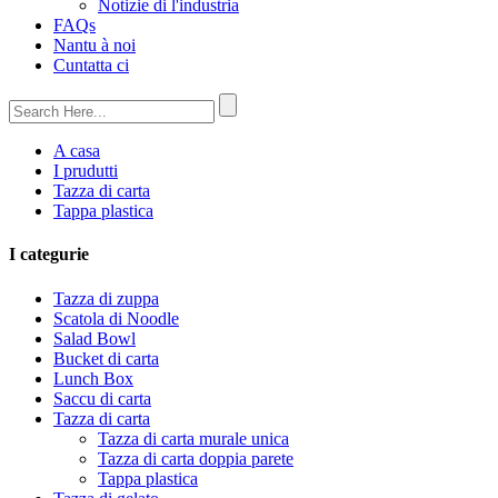
Notizie di l'industria
FAQs
Nantu à noi
Cuntatta ci
A casa
I prudutti
Tazza di carta
Tappa plastica
I categurie
Tazza di zuppa
Scatola di Noodle
Salad Bowl
Bucket di carta
Lunch Box
Saccu di carta
Tazza di carta
Tazza di carta murale unica
Tazza di carta doppia parete
Tappa plastica