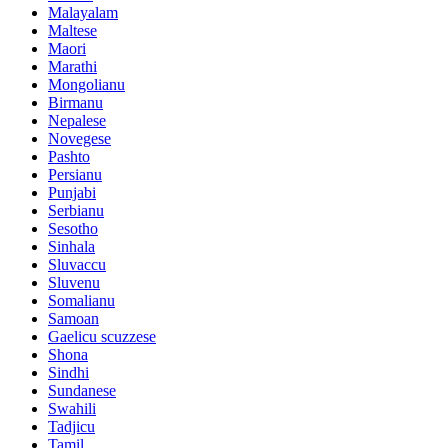
Malayalam
Maltese
Maori
Marathi
Mongolianu
Birmanu
Nepalese
Novegese
Pashto
Persianu
Punjabi
Serbianu
Sesotho
Sinhala
Sluvaccu
Sluvenu
Somalianu
Samoan
Gaelicu scuzzese
Shona
Sindhi
Sundanese
Swahili
Tadjicu
Tamil