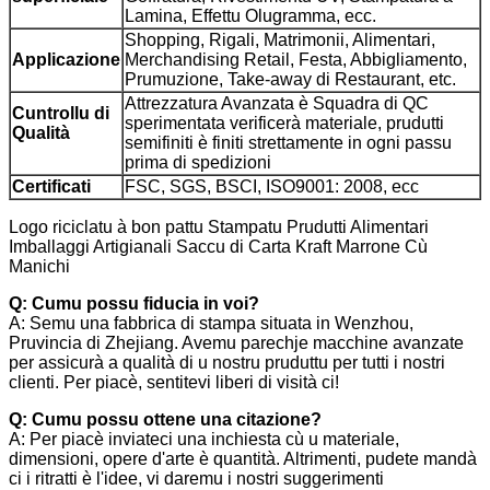
Lamina, Effettu Olugramma, ecc.
Shopping, Rigali, Matrimonii, Alimentari,
Applicazione
Merchandising Retail, Festa, Abbigliamento,
Prumuzione, Take-away di Restaurant, etc.
Attrezzatura Avanzata è Squadra di QC
Cuntrollu di
sperimentata verificerà materiale, prudutti
Qualità
semifiniti è finiti strettamente in ogni passu
prima di spedizioni
Certificati
FSC, SGS, BSCI, ISO9001: 2008, ecc
Logo riciclatu à bon pattu Stampatu Prudutti Alimentari
Imballaggi Artigianali Saccu di Carta Kraft Marrone Cù
Manichi
Q: Cumu possu fiducia in voi?
A: Semu una fabbrica di stampa situata in Wenzhou,
Pruvincia di Zhejiang. Avemu parechje macchine avanzate
per assicurà a qualità di u nostru pruduttu per tutti i nostri
clienti. Per piacè, sentitevi liberi di visità ci!
Q: Cumu possu ottene una citazione?
A: Per piacè inviateci una inchiesta cù u materiale,
dimensioni, opere d'arte è quantità. Altrimenti, pudete mandà
ci i ritratti è l'idee, vi daremu i nostri suggerimenti