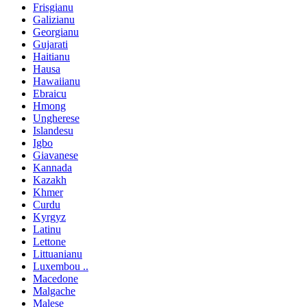
Frisgianu
Galizianu
Georgianu
Gujarati
Haitianu
Hausa
Hawaiianu
Ebraicu
Hmong
Ungherese
Islandesu
Igbo
Giavanese
Kannada
Kazakh
Khmer
Curdu
Kyrgyz
Latinu
Lettone
Littuanianu
Luxembou ..
Macedone
Malgache
Malese