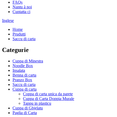
FAQs
Nantu à noi
Cuntatta ci
Inglese
Home
Prudutti
Saccu di carta
Categurie
Cuppa di Minestra
Noodle Box
Insalata
Benna di carta
Pranzo Box
Saccu di carta
Cuppa di carta
Coppa di carta unica da parete
Cuppa di Carta Doppia Murale
Tappu in plasticu
Cuppa di Ghjelatu
Paglia di Carta