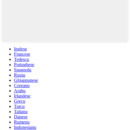
Inglese
Francese
Tedescu
Portughese
Spagnolu
Russu
Ghjappunese
Coreanu
Arabu
Irlandese
Grecu
Turcu
Talianu
Danese
Rumenu
Indonesianu