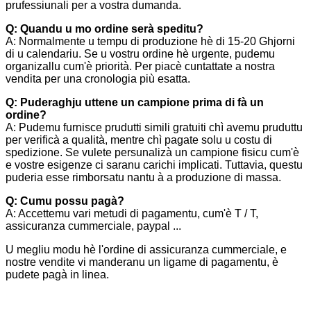
prufessiunali per a vostra dumanda.
Q: Quandu u mo ordine serà speditu?
A: Normalmente u tempu di produzione hè di 15-20 Ghjorni
di u calendariu. Se u vostru ordine hè urgente, pudemu
organizallu cum'è priorità. Per piacè cuntattate a nostra
vendita per una cronologia più esatta.
Q: Puderaghju uttene un campione prima di fà un
ordine?
A: Pudemu furnisce prudutti simili gratuiti chì avemu pruduttu
per verificà a qualità, mentre chì pagate solu u costu di
spedizione. Se vulete persunalizà un campione fisicu cum'è
e vostre esigenze ci saranu carichi implicati. Tuttavia, questu
puderia esse rimborsatu nantu à a produzione di massa.
Q: Cumu possu pagà?
A: Accettemu vari metudi di pagamentu, cum'è T / T,
assicuranza cummerciale, paypal ...
U megliu modu hè l'ordine di assicuranza cummerciale, e
nostre vendite vi manderanu un ligame di pagamentu, è
pudete pagà in linea.