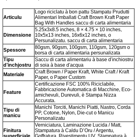
Logo riciclatu à bon pattu Stampatu Prudutti
Articulu
Alimentari Imballati Craft Brown Kraft Paper
Bag With Handles saccu di carta alimentaria
5.25x3x8.5 inches, 8 × 4.75 × 10 inches,
Dimensione
10x5x13 inches, 16x6x12 inches, o
Persunalizatu. saccu di carta alimentaria
80gsm, 90gsm, 100gsm, 110gsm, 120gsm o
Spessore
borsa di carta alimentaria persunalizata
Tipu
Saccu di carta alimentariu à base d'inchiostru
d’inchjostru
di soia à base d'acqua
Craft Brown / Paper Kraft, White Craft / Kraft
Materiale
Paper, o Paper Custom
Certificazione FSC 100% Riciclabile,
Fabbricazione Automatica di Macchine, Eco-
Feature
amichevuli, Durevuli, è Stampa Nizza
Accurata.
Manichi Torciti, Manichi Piatti, Nastro, Corda
Tipu di
PP, Cotone, Nylon, Die-cut o Manicu
manicu
Personalizatu
Verniciatura, Laminazione Lucida / Matt,
Finitura
Stampatura à Caldu D’Oru / Argentu,
superficiale
Goffratura, Rivestimentu UV, Stampatura à