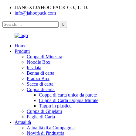
JIANGXI JAHOO PACK CO., LTD.
info@jahoopack.com
Home
Prudutti
Cuppa di Minestra
Noodle Box
Insalata
Benna di carta
Pranzo Box
Saccu di carta
Cuppa di carta
Coppa di carta unica da parete
Cuppa di Carta Doppia Murale
Tappu in plasticu
Cuppa di Ghjelatu
Paglia di Carta
Attualità
Attualità di a Cumpagnia
Novità di l'industria