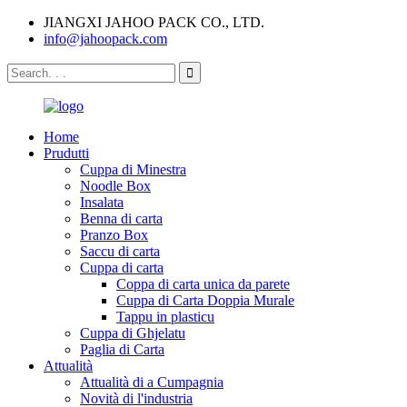
JIANGXI JAHOO PACK CO., LTD.
info@jahoopack.com
Home
Prudutti
Cuppa di Minestra
Noodle Box
Insalata
Benna di carta
Pranzo Box
Saccu di carta
Cuppa di carta
Coppa di carta unica da parete
Cuppa di Carta Doppia Murale
Tappu in plasticu
Cuppa di Ghjelatu
Paglia di Carta
Attualità
Attualità di a Cumpagnia
Novità di l'industria