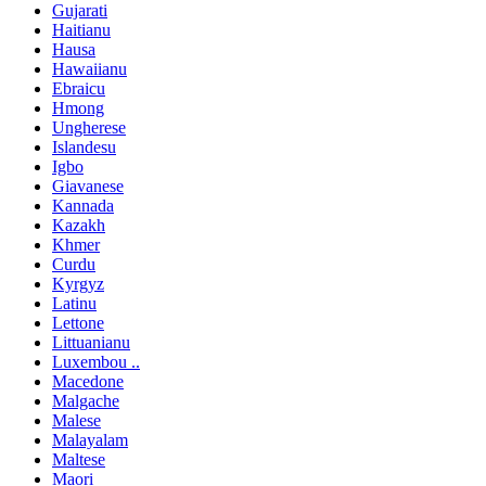
Gujarati
Haitianu
Hausa
Hawaiianu
Ebraicu
Hmong
Ungherese
Islandesu
Igbo
Giavanese
Kannada
Kazakh
Khmer
Curdu
Kyrgyz
Latinu
Lettone
Littuanianu
Luxembou ..
Macedone
Malgache
Malese
Malayalam
Maltese
Maori