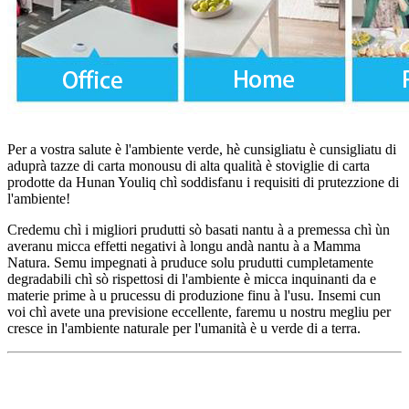
Per a vostra salute è l'ambiente verde, hè cunsigliatu è cunsigliatu di
aduprà tazze di carta monousu di alta qualità è stoviglie di carta
prodotte da Hunan Youliq chì soddisfanu i requisiti di prutezzione di
l'ambiente!
Credemu chì i migliori prudutti sò basati nantu à a premessa chì ùn
averanu micca effetti negativi à longu andà nantu à a Mamma
Natura. Semu impegnati à pruduce solu prudutti cumpletamente
degradabili chì sò rispettosi di l'ambiente è micca inquinanti da e
materie prime à u prucessu di produzione finu à l'usu. Insemi cun
voi chì avete una previsione eccellente, faremu u nostru megliu per
cresce in l'ambiente naturale per l'umanità è u verde di a terra.