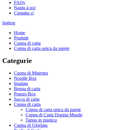
FAQs
Nantu à noi
Cuntatta ci
Inglese
Home
Prudutti
Cuppa di carta
Coppa di carta unica da parete
Categurie
Cuppa di Minestra
Noodle Box
Insalata
Benna di carta
Pranzo Box
Saccu di carta
Cuppa di carta
Coppa di carta unica da parete
Cuppa di Carta Doppia Murale
Tappu in plasticu
Cuppa di Ghjelatu