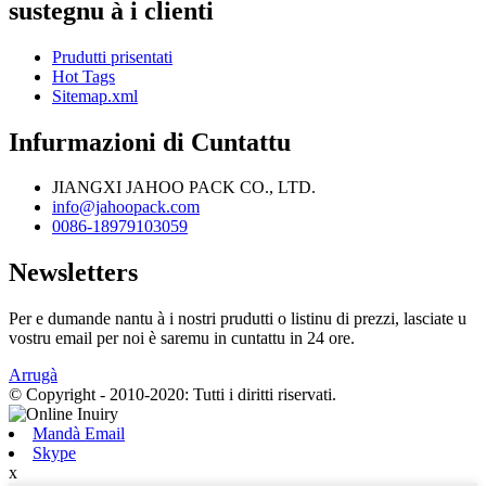
sustegnu à i clienti
Prudutti prisentati
Hot Tags
Sitemap.xml
Infurmazioni di Cuntattu
JIANGXI JAHOO PACK CO., LTD.
info@jahoopack.com
0086-18979103059
Newsletters
Per e dumande nantu à i nostri prudutti o listinu di prezzi, lasciate u
vostru email per noi è saremu in cuntattu in 24 ore.
Arrugà
© Copyright - 2010-2020: Tutti i diritti riservati.
Mandà Email
Skype
x